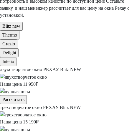
потребность в
высоком качестве по доступной цене
Оставьте
заявку, и наш менеджер рассчитает для вас
цену на окна Рехау с
установкой.
Blitz new
Thermo
Grazio
Delight
Intelio
двухстворчатое окно
РЕХАУ Blitz NEW
Наша цена
11 950
₽
Рассчитать
трехстворчатое окно
РЕХАУ Blitz NEW
Наша цена
15 190
₽